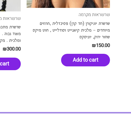
שרשראות מקרמה
שרשראות מ
שרשרת יוניקורן (חד קרן) פסיכדלית ,חרוזים
שרשרת מתכוננ
מיוחדים – מלכית קיאנייט וסודלייט , חוט מיקס
שחור ירוק, יוניסקס
ומלכית . מק"ט 2
₪
150.00
₪
300.00
Add to cart
cart