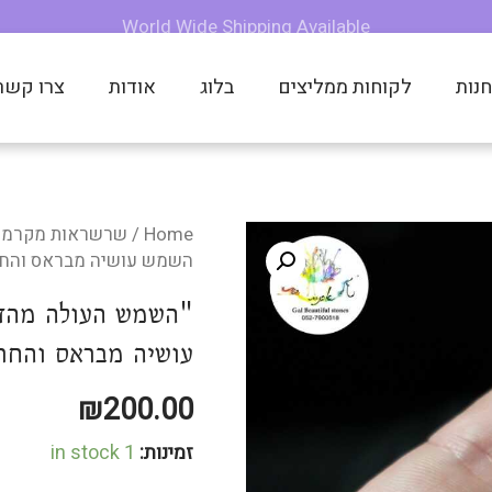
משלוחים מהירים לכל הארץ!
משלוחים מהירים לכל הארץ!
משלוחים מהירים לכל הארץ!
World Wide Shipping Available
World Wide Shipping Available
World Wide Shipping Available
נות
לקוחות ממליצים
בלוג
אודות
צרו קשר
Home
/
שרשראות מקרמה
השמש עושיה מבראס והחרוז
עושיה מבראס והחרוז
₪
200.00
זמינות:
1 in stock