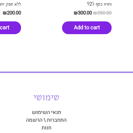
וחרוז כסף 925
ללא ספק יחו
₪
200.00
₪
300.00
₪
350.00
cart
Add to cart
שימושי
תנאי השימוש
התחברות \ הרשמה
חנות