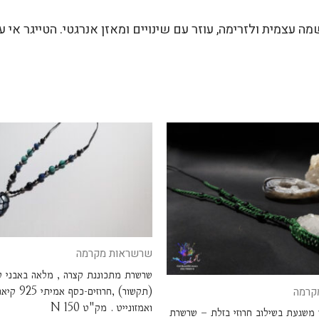
ה עצמית ולזרימה, עוזר עם שינויים ומאזן אנרגטי. הטייגר אי עו
שרשראות מקרמה
שרשרת מתכוננת קצרה , מלאה באבני קי
(תקשור) ,חרוזים-כסף אמ
קרמה
ואמזונייט . מק"ט N 150
 משגעת בשילוב חרוזי בזלת – שרשרת