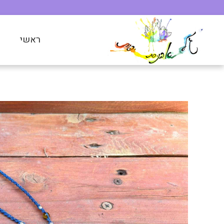
ראשי
ח