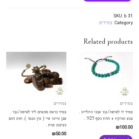
SKU:
b 31
Category:
צמידים
Related products
צמידים
צמידים
צמיד יד לאישה/גבר אבני היולייט .
צמיד בראס מתאים ליד לאישה/גבר .
צבע טורקיז + חרוז כסף 925 .
אבן טייגר איי ( עין הנמר ). חוט חום
בעיצוב פרח .
₪
100.00
₪
50.00