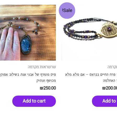
Sale!
קרמה
שרשראות מקרמה
 פרח החיים בבראס – אם מלא מלא
פיס מטורף של אבני אגת בשילוב אפוק
 האחלמה
מכושף ועתיק
₪
250.00
₪
200.0
Add to cart
Add to 