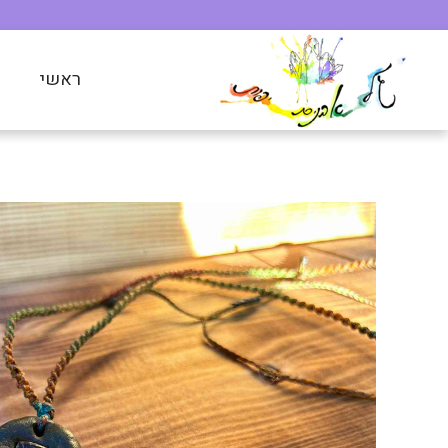
ראשי
ח