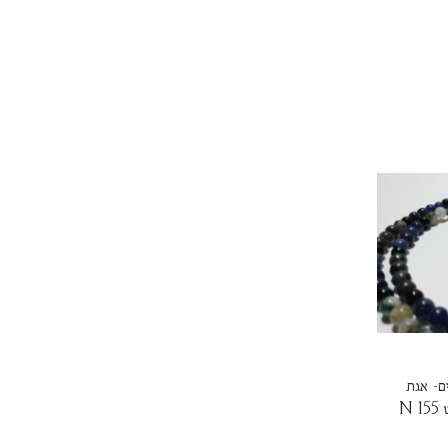
ם- אגת
N