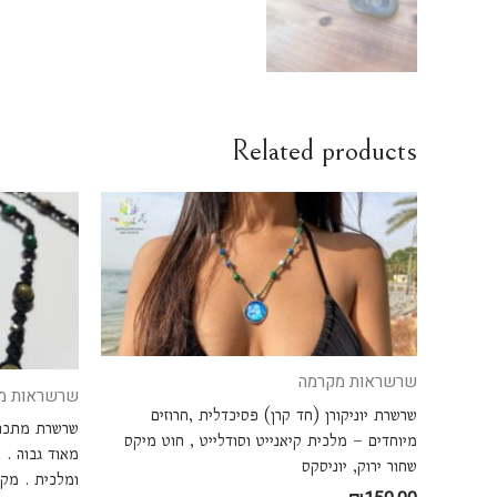
Related products
שרשראות מקרמה
שרשראות מ
שרשרת יוניקורן (חד קרן) פסיכדלית ,חרוזים
שרשרת מתכוננ
מיוחדים – מלכית קיאנייט וסודלייט , חוט מיקס
שחור ירוק, יוניסקס
ומלכית . מק"ט 2