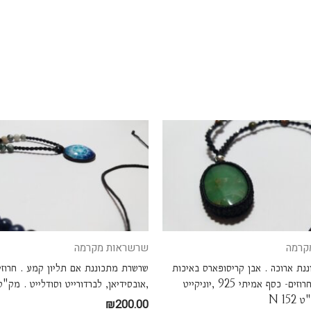
קרמה
שרשראות מקרמה
ת ארוכה . אבן קריסופארס באיכות
שרשרת מתכוננת אם תליון קמע . חרוזי
מאוד גבוה . חרוזים- כסף אמיתי 925 ,יוניקייט
,אובסידיאן, לברדורייט וסודלייט . מק"ט  155
N 15
₪
200.00