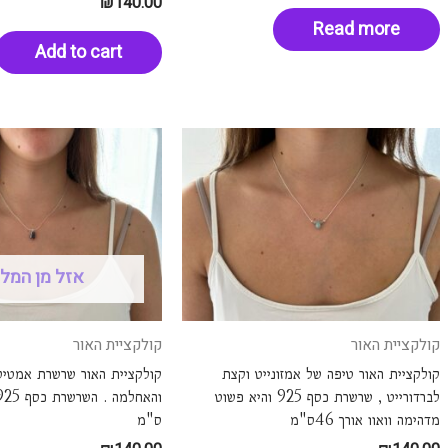
₪
140.00
Read more
Add to cart
אזל מן המל
קולקציית האור
קולקציית האור
קולקציית האור טיפה של אמזונייט וקצת
קולקציית האור שרשרת אמטיס
לברדורייט , שרשרת כסף 925 והיא פשוט
מדהימה וואוו אורך 46ס"מ
ס"מ