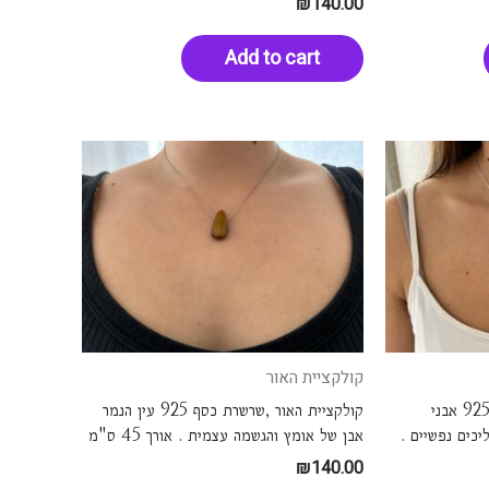
₪
140.00
Add to cart
קולקציית האור
קולקציית האור ,שרשרת כסף 925 אבני
קולקציית האור ,שרשרת כסף 925 עין הנמר
כים נפשיים .
אבן של אומץ והגשמה עצמית . אורך 45 ס"מ
₪
140.00