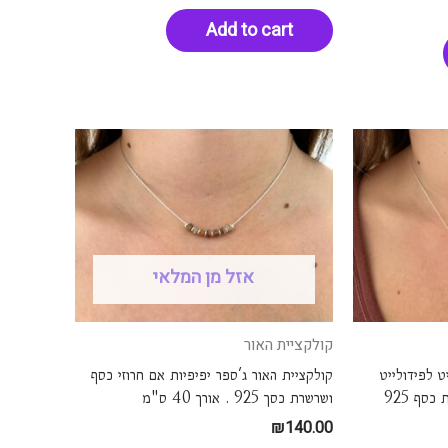
Add to cart
אזל מן המלאי
קולקציית האור
ט לפידולייט
קולקציית האור ג'ספר יפיפיות אם חרוזי כסף
קריסטל של רוגע ונחת. שרשרת כסף 925
ושרשרת כסך 925 . אורך 40 ס"מ
₪
140.00