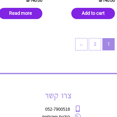
₪
140.00
₪
140.00
Read more
Add to cart
→
2
1
צרו קשר
052-7900518
הודעת וואטסאפ