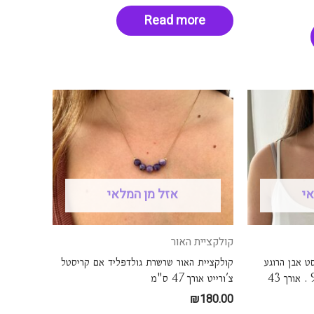
Read more
אי
אזל מן המלאי
קולקציית האור
ט אבן הרוגע
קולקציית האור שרשרת גולדפליד אם קריסטל
והאחלמה . השרשרת כסף 925 . אורך 43
צ'ורייט אורך 47 ס"מ
₪
180.00